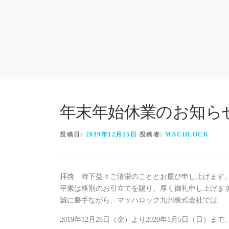
コ
ン
テ
ン
ツ
へ
ス
キ
ッ
年末年始休業のお知ら
プ
投稿日:
2019年12月25日
投稿者:
MACHLOCK
拝啓 時下益々ご清栄のこととお慶び申し上げます
平素は格別のお引立てを賜り、厚く御礼申し上げま
誠に勝手ながら、マッハロック九州株式会社では
2019年12月28日（金）より2020年1月5日（日）まで